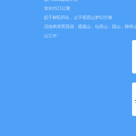
全长约23公里
起于邮轮码头，止于观音山梦幻沙滩
沿线串连筼筜湖，狐尾山，仙岳山，园山，薛岭
山三水"