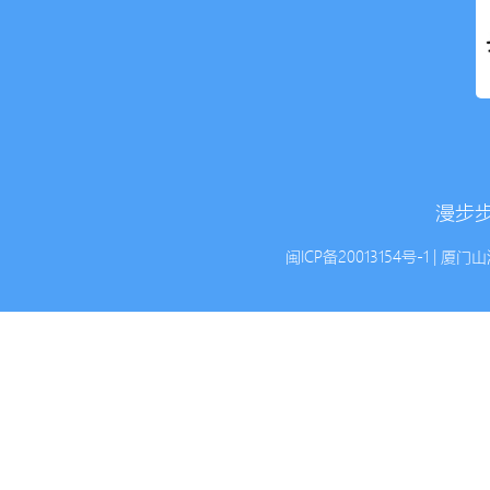
漫步步
闽ICP备20013154号-1
| 厦门