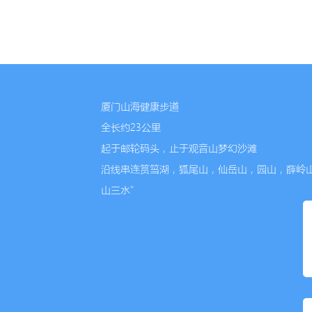
厦门山海健康步道
全长约23公里
起于邮轮码头，止于观音山梦幻沙滩
沿线串连筼筜湖，狐尾山，仙岳山，园山，薛岭
山三水"