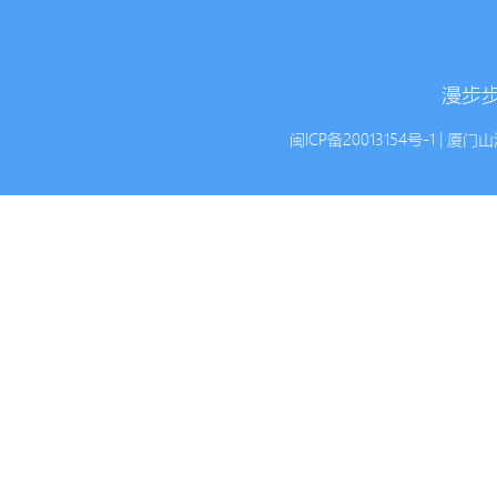
漫步步
闽ICP备20013154号-1
| 厦门