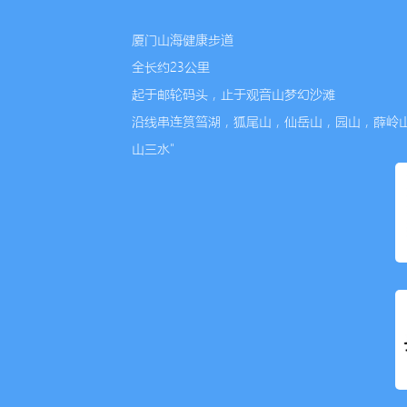
厦门山海健康步道
全长约23公里
起于邮轮码头，止于观音山梦幻沙滩
沿线串连筼筜湖，狐尾山，仙岳山，园山，薛岭
山三水"