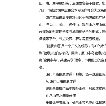
山、海、湖串联起来，沿线景色美不胜收。您认
7日，市市政园林局联合本报面向社会为这条
厦门本岛健康步道项目起于东渡邮轮广场，
山、虎头山、金山、虎仔山、观音山八座山体
步道依地形采用桥梁与地面相结合的形式，跨
备观景平台、节点公园、驿站等服务设施。
“健康步道”是一个广义的统称，有心的市
到“健康步道”的标识。因此，厦门本岛健康
彻“全民参与，共建共享”理念，市民提出的
考。
厦门本岛健康步道（邮轮广场—观音山段
A. 厦门山海健康步道
线路串联厦门岛中部各山体，形成连接东、西
B. 八山三水健康步道
步道途经狐尾山、仙岳山等八座山体和筼筜